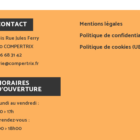
CONTACT
Mentions légales
Politique de confidentia
is Rue Jules Ferry
10 COMPERTRIX
Politique de cookies (U
6 68 31 42
rie@compertrix.fr
HORAIRES
D’OUVERTURE
undi au vendredi :
0 > 17h
rendez-vous :
00 > 18h00