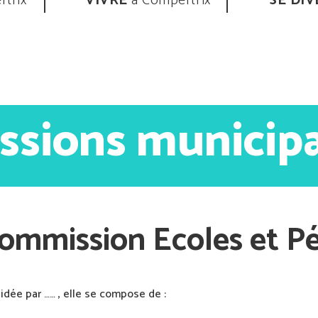
trix
VIVRE
à Compertrix
SE DIV
ssions municipa
ommission Ecoles et Pér
idée par …… , elle se compose de :