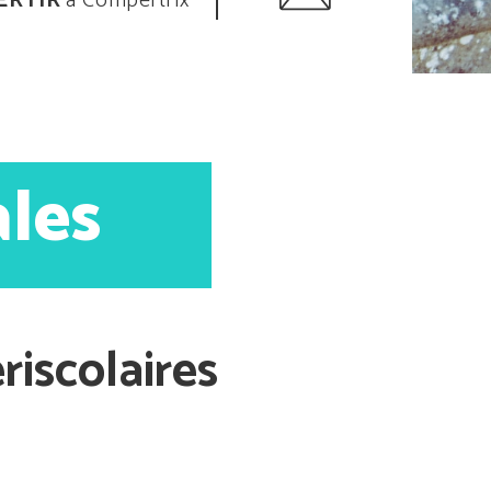
ERTIR
à Compertrix
les
iscolaires