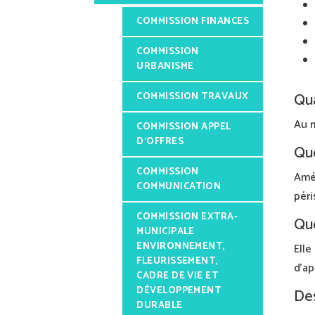
COMMISSION FINANCES
COMMISSION
URBANISME
Qua
COMMISSION TRAVAUX
Au m
COMMISSION APPEL
D’OFFRES
Que
COMMISSION
Amél
COMMUNICATION
péri
COMMISSION EXTRA-
Que
MUNICIPALE
ENVIRONNEMENT,
Elle
FLEURISSEMENT,
d’ap
CADRE DE VIE ET
DÉVELOPPEMENT
Des
DURABLE