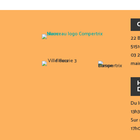
22 B
515
03 2
mai
Du l
13h3
Sur 
17h