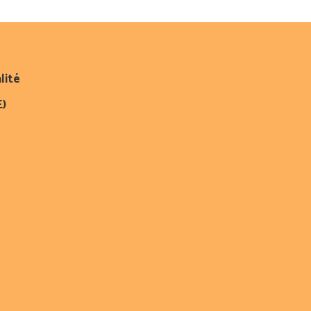
lité
E)