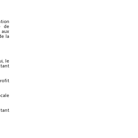
ation
0 de
 aux
de la
i, le
ttant
rofit
ocale
tant