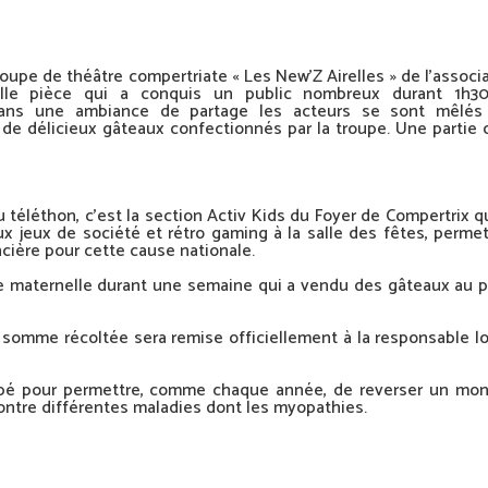
upe de théâtre compertriate « Les New’Z Airelles » de l’associ
elle pièce qui a conquis un public nombreux durant 1h3
, dans une ambiance de partage les acteurs se sont mêlés
de délicieux gâteaux confectionnés par la troupe. Une partie 
 téléthon, c’est la section Activ Kids du Foyer de Compertrix qu
 jeux de société et rétro gaming à la salle des fêtes, perme
cière pour cette cause nationale.
le maternelle durant une semaine qui a vendu des gâteaux au p
la somme récoltée sera remise officiellement à la responsable l
cipé pour permettre, comme chaque année, de reverser un mon
 contre différentes maladies dont les myopathies.