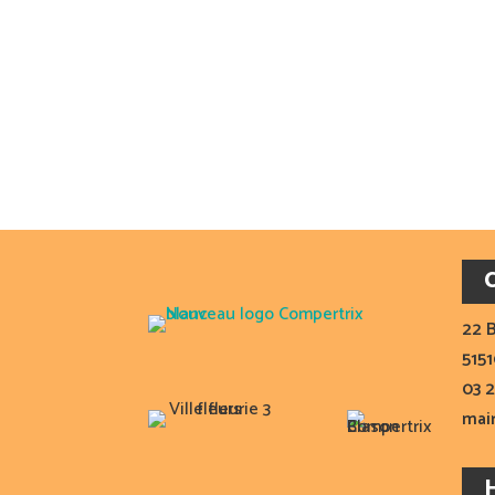
22 B
515
03 2
mai