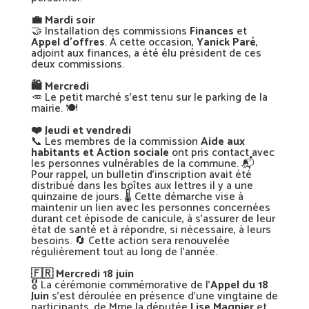
💼 Mardi soir
🤝 Installation des commissions
Finances
et
Appel d’offres
. À cette occasion,
Yanick Paré
,
adjoint aux finances, a été élu président de ces
deux commissions.
🛍️ Mercredi
🥕 Le petit marché s’est tenu sur le parking de la
mairie. 🍽️
❤️ Jeudi et vendredi
📞 Les membres de la commission
Aide aux
habitants et Action sociale
ont pris contact avec
les personnes vulnérables de la commune. 📬
Pour rappel, un bulletin d’inscription avait été
distribué dans les boîtes aux lettres il y a une
quinzaine de jours. 🌡️ Cette démarche vise à
maintenir un lien avec les personnes concernées
durant cet épisode de canicule, à s’assurer de leur
état de santé et à répondre, si nécessaire, à leurs
besoins. 🔄 Cette action sera renouvelée
régulièrement tout au long de l’année.
🇫🇷 Mercredi 18 juin
🎖️ La cérémonie commémorative de l’
Appel du 18
Juin
s’est déroulée en présence d’une vingtaine de
participants, de Mme la députée
Lise Magnier
et