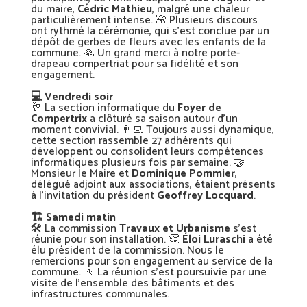
du maire,
Cédric Mathieu
, malgré une chaleur
particulièrement intense. 🌺 Plusieurs discours
ont rythmé la cérémonie, qui s’est conclue par un
dépôt de gerbes de fleurs avec les enfants de la
commune. 🙏 Un grand merci à notre porte-
drapeau compertriat pour sa fidélité et son
engagement.
💻 Vendredi soir
🥂 La section informatique du
Foyer de
Compertrix
a clôturé sa saison autour d’un
moment convivial. 👨‍💻 Toujours aussi dynamique,
cette section rassemble 27 adhérents qui
développent ou consolident leurs compétences
informatiques plusieurs fois par semaine. 🤝
Monsieur le Maire et
Dominique Pommier
,
délégué adjoint aux associations, étaient présents
à l’invitation du président
Geoffrey Locquard
.
🏗️ Samedi matin
🛠️ La commission
Travaux et Urbanisme
s’est
réunie pour son installation. 👏
Éloi Luraschi
a été
élu président de la commission. Nous le
remercions pour son engagement au service de la
commune. 🚶 La réunion s’est poursuivie par une
visite de l’ensemble des bâtiments et des
infrastructures communales.