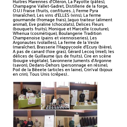
Huitres Marennes d’Oléron, La Payotte (pâtés),
Champagne Vallet-Gadret, Distillerie de la forge,
O.U.I Fraise (fruits, confitures…), Ferme Pyra
(maraîcher), Les vins d’ELLES (vins), La ferme
gourmande (fromage frais), Jaquo traiteur (aliment
animal), Eve praline (chocolats), Delices Fleurs
(bouquets fruits), Monique et Marcelle (couture),
Whenua (cosmétique), Boulangerie Tradition
Champenoise (pains et viennoiseries), Les
Argonautes (volailles), La ferme de la Vesle
(maraîcher), Brasserie l’Happycoole d’Ecury (bière),
A pas de canard (foie gras), Gérard Lecoq (miel), les
délices de Guillaume (jus de fruits), Cire en scène
(bougie végétale), Savonnerie Juments d’Argonne
(savon), Dedans-Dehors (personnage en résine),
Poil de la Bêeete (articles en laine), Crin’val (bijoux
en crin), Tous Unis (crêpes)…