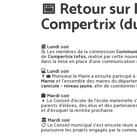
📅 Retour sur 
Compertrix (du
📰 Lundi soir
📝 Les membres de la commission
Communi
de
Compertrix Infos
, réalisé par cette nou
dans la mise en place d’une communication m
💻 Lundi soir
👨‍💼 Monsieur le Maire a ensuite participé 
Marne
et l’ensemble des maires du départe
canicule – niveau jaune
, afin de coordonner 
🏫 Mardi soir
👧 Le Conseil d’école de l’école maternelle
parents d’élèves, des élus et des partenaires
et d’évoquer la rentrée prochaine.
🏛️ Mardi soir
📋 Le Conseil municipal s’est ensuite réuni af
poursuivre les projets engagés par la comm