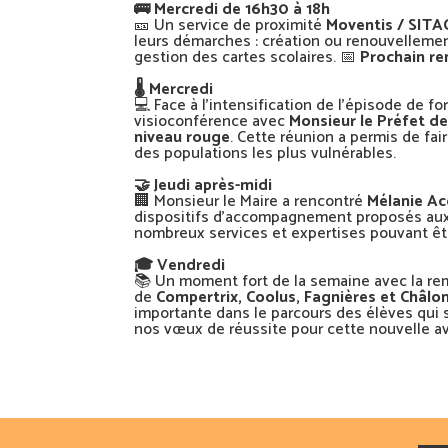
🚌 Mercredi de 16h30 à 18h
🎫 Un service de proximité
Moventis / SITA
leurs démarches : création ou renouvellemen
gestion des cartes scolaires. 📅
Prochain re
🌡️ Mercredi
💻 Face à l’intensification de l’épisode de f
visioconférence avec
Monsieur le Préfet de
niveau rouge
. Cette réunion a permis de f
des populations les plus vulnérables.
🤝 Jeudi après-midi
🏢 Monsieur le Maire a rencontré
Mélanie A
dispositifs d’accompagnement proposés aux
nombreux services et expertises pouvant êtr
🎓 Vendredi
📚 Un moment fort de la semaine avec la re
de
Compertrix, Coolus, Fagnières et Châl
importante dans le parcours des élèves qui s’
nos vœux de réussite pour cette nouvelle av