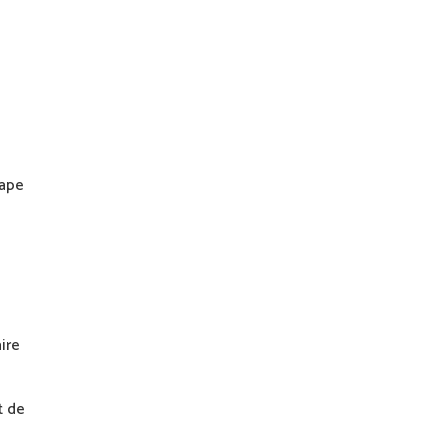
tape
ire
t de