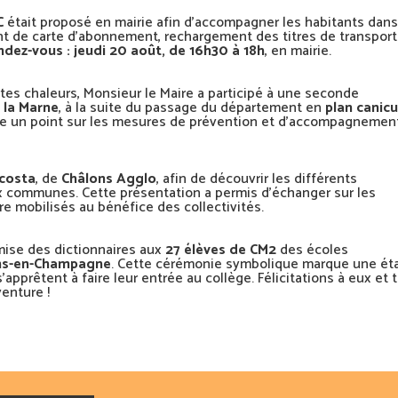
C
était proposé en mairie afin d’accompagner les habitants dan
t de carte d’abonnement, rechargement des titres de transport
ndez-vous : jeudi 20 août, de 16h30 à 18h
, en mairie.
ortes chaleurs, Monsieur le Maire a participé à une seconde
 la Marne
, à la suite du passage du département en
plan canicu
aire un point sur les mesures de prévention et d’accompagnemen
ccosta
, de
Châlons Agglo
, afin de découvrir les différents
 communes. Cette présentation a permis d’échanger sur les
e mobilisés au bénéfice des collectivités.
mise des dictionnaires aux
27 élèves de CM2
des écoles
ons-en-Champagne
. Cette cérémonie symbolique marque une ét
apprêtent à faire leur entrée au collège. Félicitations à eux et 
enture !