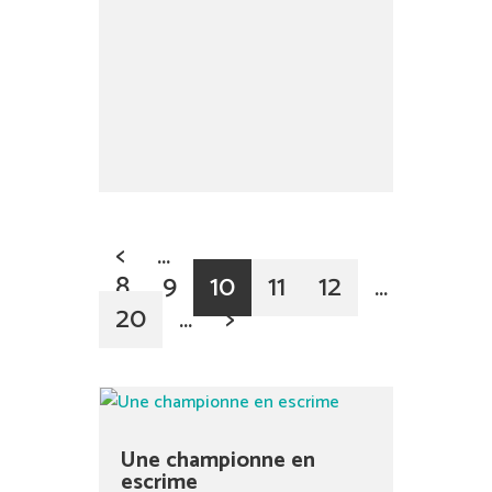
<
…
8
9
10
11
12
…
20
…
>
Une championne en
escrime